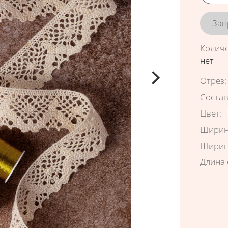
Зап
Колич
нет
Характ
Отрез
:
Соста
Цвет
:
Ширин
Ширин
Длина 