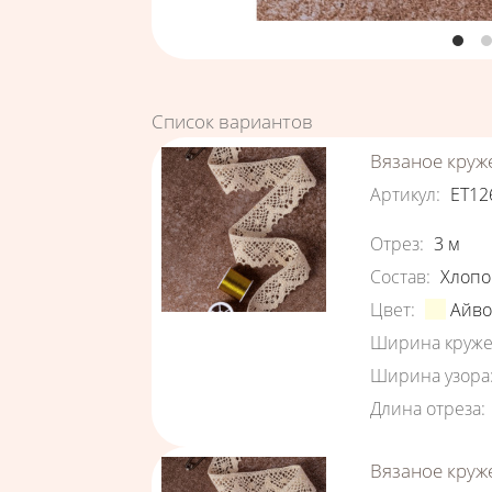
Список вариантов
Вязаное круж
Артикул
:
ЕТ12
Характеристи
Отрез
:
3
м
Состав
:
Хлопо
Цвет
:
Айв
Ширина круже
Ширина узора
Длина отреза
:
Вязаное круж