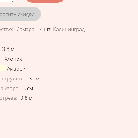
росить скидку
ество
:
Самара
–
4 шт
,
Калининград
–
еристики
3.8
м
в
:
Хлопок
Айвори
а кружева
:
3
см
а узора
:
3
см
отреза
:
3.8
м