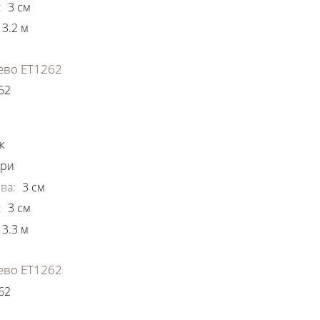
:
3
см
3.2
м
ево ЕТ1262
62
ки
к
ори
ва
:
3
см
:
3
см
3.3
м
ево ЕТ1262
62
ки