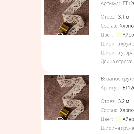
Артикул
:
ЕТ12
Характеристи
Отрез
:
3.1
м
Состав
:
Хлопо
Цвет
:
Айв
Ширина круже
Ширина узора
Длина отреза
:
Вязаное круж
Артикул
:
ЕТ12
Характеристи
Отрез
:
3.2
м
Состав
:
Хлопо
Цвет
:
Айв
Ширина круже