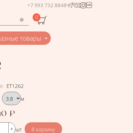
+7 993 732 8848
0
Разные товары
2
л
:
ЕТ1262
рать вариант
м
40
₽
шт