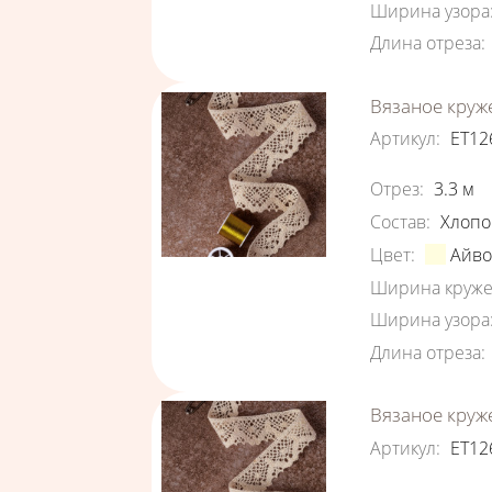
Ширина узора
Длина отреза
:
Вязаное круж
Артикул
:
ЕТ12
Характеристи
Отрез
:
3.3
м
Состав
:
Хлопо
Цвет
:
Айв
Ширина круже
Ширина узора
Длина отреза
:
Вязаное круж
Артикул
:
ЕТ12
Характеристи