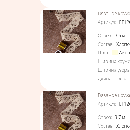
Вязаное круж
Артикул
:
ЕТ12
Характеристи
Отрез
:
3.6
м
Состав
:
Хлопо
Цвет
:
Айв
Ширина круже
Ширина узора
Длина отреза
:
Вязаное круж
Артикул
:
ЕТ12
Характеристи
Отрез
:
3.7
м
Состав
:
Хлопо