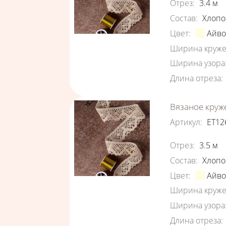
Отрез
:
3.4
м
Состав
:
Хлопо
Цвет
:
Айв
Ширина круже
Ширина узора
Длина отреза
:
Вязаное круж
Артикул
:
ЕТ12
Характеристи
Отрез
:
3.5
м
Состав
:
Хлопо
Цвет
:
Айв
Ширина круже
Ширина узора
Длина отреза
: