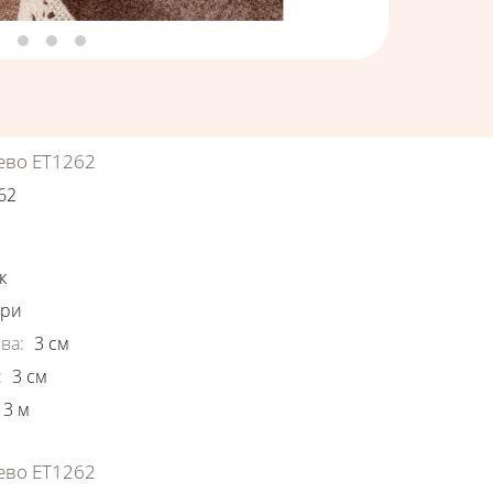
ево ЕТ1262
62
ки
к
ори
ва
:
3
см
:
3
см
3
м
ево ЕТ1262