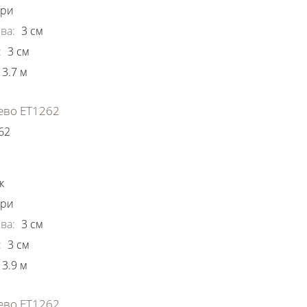
ори
ва
:
3
см
:
3
см
3.7
м
ево ЕТ1262
62
ки
к
ори
ва
:
3
см
:
3
см
3.9
м
ево ЕТ1262