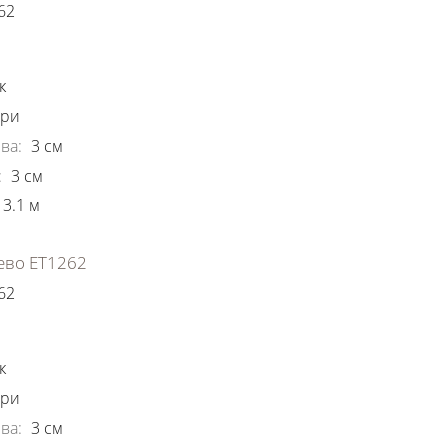
62
ки
к
ори
ва
:
3
см
:
3
см
3.1
м
ево ЕТ1262
62
ки
к
ори
ва
:
3
см