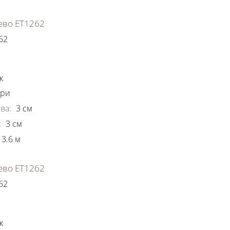
ево ЕТ1262
62
ки
к
ори
ва
:
3
см
:
3
см
3.6
м
ево ЕТ1262
62
ки
к