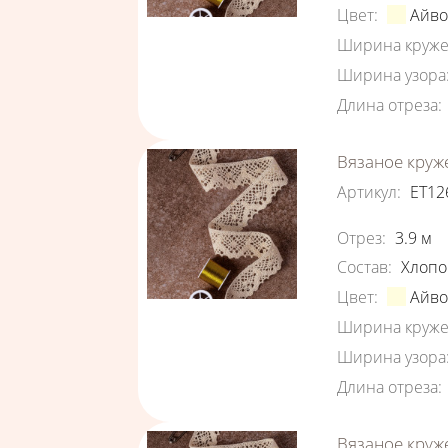
Цвет
:
Айв
Ширина круже
Ширина узора
Длина отреза
:
Вязаное круж
Артикул
:
ЕТ12
Характеристи
Отрез
:
3.9
м
Состав
:
Хлопо
Цвет
:
Айв
Ширина круже
Ширина узора
Длина отреза
:
Вязаное круж