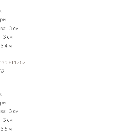
к
ори
ва
:
3
см
:
3
см
3.4
м
ево ЕТ1262
62
ки
к
ори
ва
:
3
см
:
3
см
3.5
м