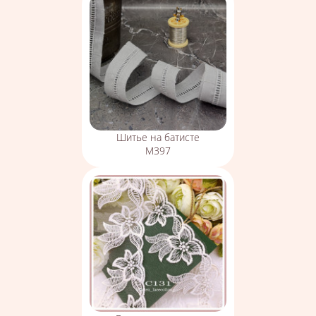
Шитье на батисте
М397