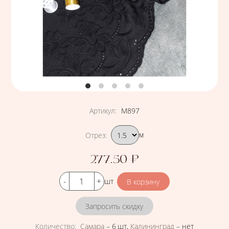
Артикул
:
М897
Подобрать вариант
Отрез
:
м
277.50
₽
Цена
Кол-во
шт
Запросить скидку
Количество
:
Самара
–
6 шт
,
Калининград
–
нет