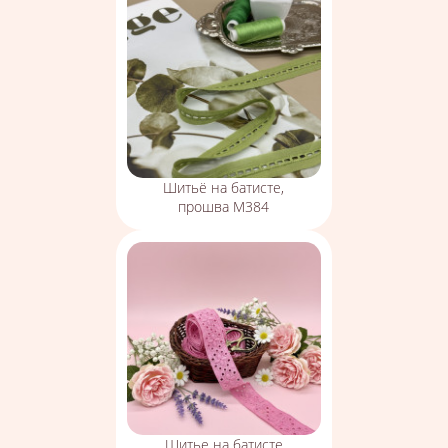
Шитьё на батисте,
прошва М384
Шитье на батисте