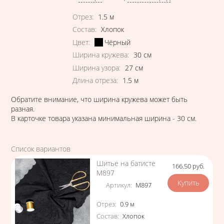
Характеристики
Отрез
:
1.5
м
Состав
:
Хлопок
Цвет
:
Чёрный
Ширина кружева
:
30
см
Ширина узора
:
27
см
Длина отреза
:
1.5
м
Обратите внимание, что ширина кружева может быть
разная.
В карточке товара указана минимальная ширина - 30 см.
Список вариантов
Шитье на батисте
166.50
руб.
Цена
М897
Артикул
:
М897
Характеристики
Отрез
:
0.9
м
Состав
:
Хлопок