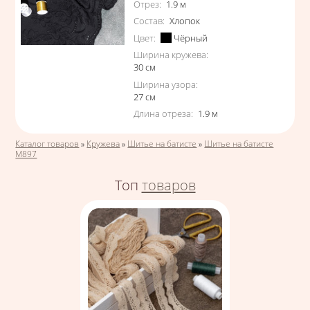
Отрез
:
1.9
м
Состав
:
Хлопок
Цвет
:
Чёрный
Ширина кружева
:
30
см
Ширина узора
:
27
см
Длина отреза
:
1.9
м
Вы здесь
Каталог товаров
»
Кружева
»
Шитье на батисте
»
Шитье на батисте
М897
Топ
товаров