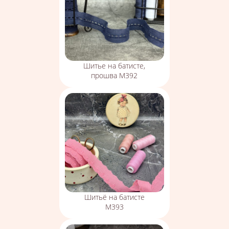
Шитье на батисте,
прошва М392
Шитьё на батисте
М393