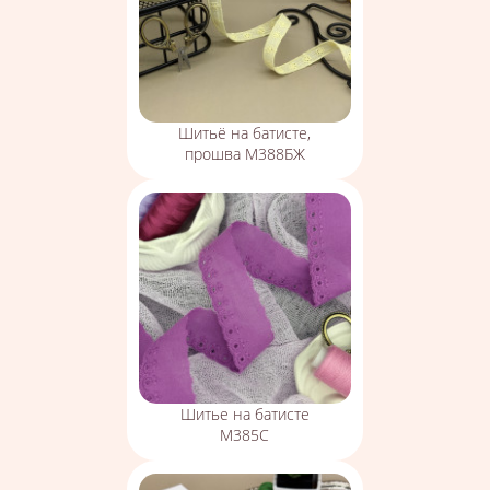
Шитьё на батисте,
прошва М388БЖ
Шитье на батисте
М385С