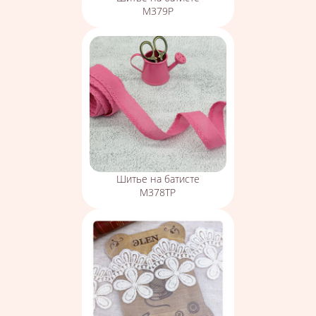
М379Р
Шитье на батисте
М378ТР