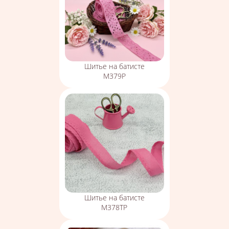
Шитье на батисте
М379Р
Шитье на батисте
М378ТР