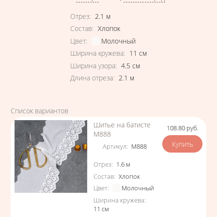
Характеристики
Отрез
:
2.1
м
Состав
:
Хлопок
Цвет
:
Молочный
Ширина кружева
:
11
см
Ширина узора
:
4.5
см
Длина отреза
:
2.1
м
Список вариантов
Шитье на батисте
108.80
руб.
Цена
М888
Артикул
:
М888
Характеристики
Отрез
:
1.6
м
Состав
:
Хлопок
Цвет
:
Молочный
Ширина кружева
:
11
см