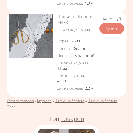
Длина отреза
:
1.9
м
Шитье на батисте
149.60
руб.
Цена
М888
Артикул
:
М888
Характеристики
Отрез
:
2.2
м
Состав
:
Хлопок
Цвет
:
Молочный
Ширина кружева
:
11
см
Ширина узора
:
4.5
см
Длина отреза
:
2.2
м
Вы здесь
Каталог товаров
»
Кружева
»
Шитье на батисте
»
Шитье на батисте
М888
Топ
товаров