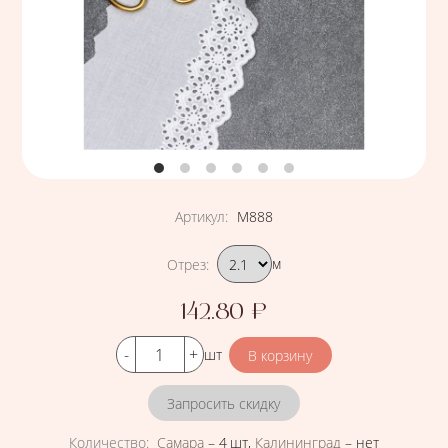
Артикул
:
М888
Подобрать вариант
Отрез
:
м
142.80
₽
Цена
Кол-во
шт
Запросить скидку
Количество
:
Самара
–
4 шт
,
Калининград
–
нет