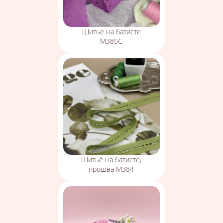
Шитье на батисте
М385С
Шитьё на батисте,
прошва М384