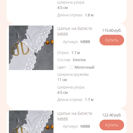
Ширина узора
:
4.5
см
Длина отреза
:
1.6
м
Шитье на батисте
115.60
руб.
Цена
М888
Артикул
:
М888
Характеристики
Отрез
:
1.7
м
Состав
:
Хлопок
Цвет
:
Молочный
Ширина кружева
:
11
см
Ширина узора
:
4.5
см
Длина отреза
:
1.7
м
Шитье на батисте
122.40
руб.
Цена
М888
Артикул
:
М888