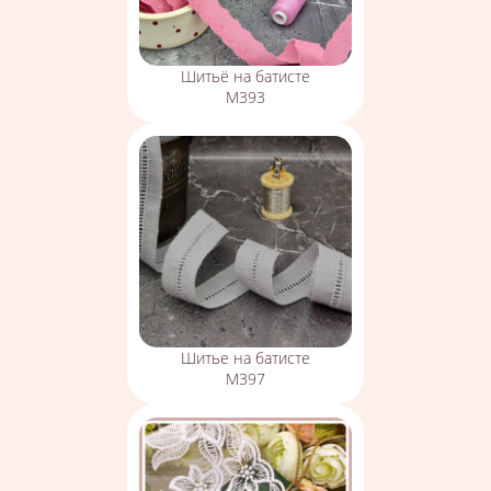
Шитьё на батисте
М393
Шитье на батисте
М397