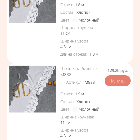
Характеристики
Отрез
:
1.8
м
Состав
:
Хлопок
Цвет
:
Молочный
Ширина кружева
:
11
см
Ширина узора
:
4.5
см
Длина отреза
:
1.8
м
Шитье на батисте
129.20
руб.
Цена
М888
Артикул
:
М888
Характеристики
Отрез
:
1.9
м
Состав
:
Хлопок
Цвет
:
Молочный
Ширина кружева
:
11
см
Ширина узора
:
4.5
см