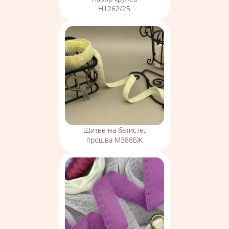
Н1262/25
Шитьё на батисте,
прошва М388БЖ