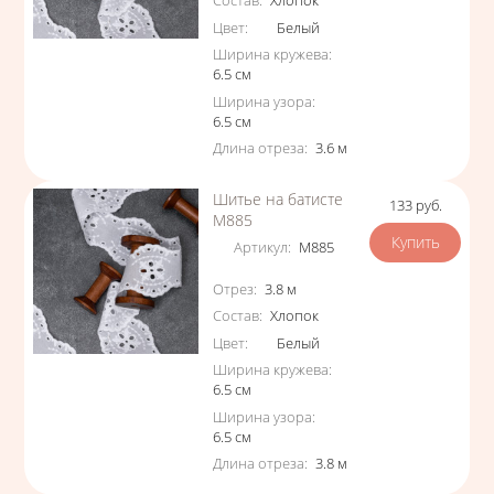
Состав
:
Хлопок
Цвет
:
Белый
Ширина кружева
:
6.5
см
Ширина узора
:
6.5
см
Длина отреза
:
3.6
м
Шитье на батисте
133
руб.
Цена
М885
Артикул
:
М885
Характеристики
Отрез
:
3.8
м
Состав
:
Хлопок
Цвет
:
Белый
Ширина кружева
:
6.5
см
Ширина узора
:
6.5
см
Длина отреза
:
3.8
м