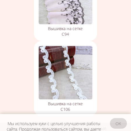
Вышивка на сетке
С94
Вышивка на сетке
С106
Мы используем куки с целью улучшения работы
OK
Личный кабинет
Договор
Персональные данные
сайта. Продолжая пользоваться сайтом, вы даете