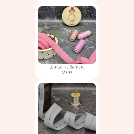
Шитьё на батисте
М393