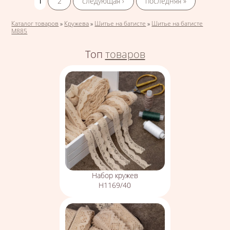
1
2
следующая ›
последняя »
Вы здесь
Каталог товаров
»
Кружева
»
Шитье на батисте
»
Шитье на батисте
М885
Топ
товаров
Набор кружев
Н1169/40