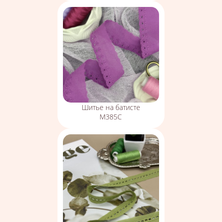
Шитье на батисте
М385С