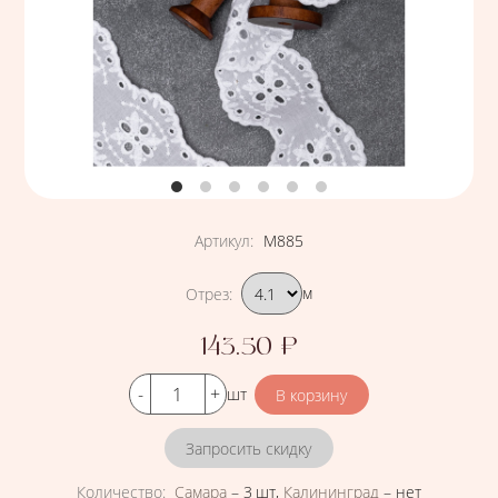
Артикул
:
М885
Подобрать вариант
Отрез
:
м
143.50
₽
Цена
Кол-во
шт
Запросить скидку
Количество
:
Самара
–
3 шт
,
Калининград
–
нет