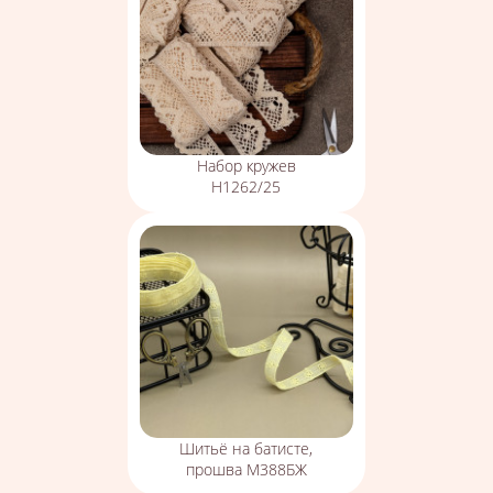
Набор кружев
Н1262/25
Шитьё на батисте,
прошва М388БЖ