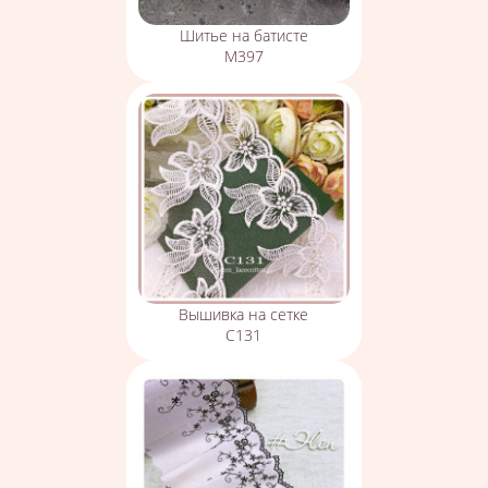
Шитье на батисте
М397
Вышивка на сетке
С131