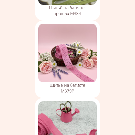
Шитьё на батисте,
прошва М384
Шитье на батисте
М379Р