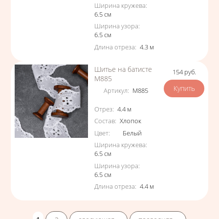
Ширина кружева
:
6.5
см
Ширина узора
:
6.5
см
Длина отреза
:
4.3
м
Шитье на батисте
154
руб.
Цена
М885
Артикул
:
М885
Характеристики
Отрез
:
4.4
м
Состав
:
Хлопок
Цвет
:
Белый
Ширина кружева
:
6.5
см
Ширина узора
:
6.5
см
Длина отреза
:
4.4
м
Страницы