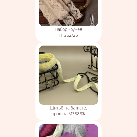
Набор кружев
Н1262/25
Шитьё на батисте,
прошва М388БЖ