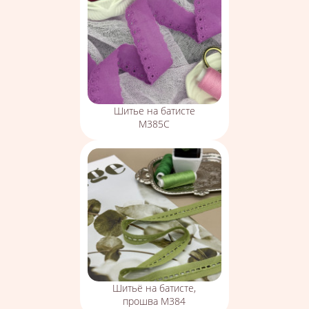
Шитье на батисте
М385С
Шитьё на батисте,
прошва М384