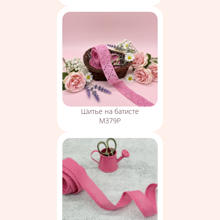
Шитье на батисте
М379Р