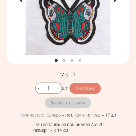
75
₽
Цена
Кол-во
шт
Запросить скидку
Количество
:
Самара
–
нет
,
Калининград
–
17 шт
Патч аппликация пришивная Арт.20
Размер 17 х 14 см