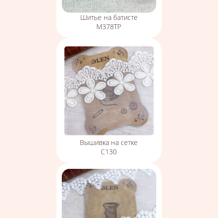
Шитье на батисте
М378ТР
Вышивка на сетке
С130