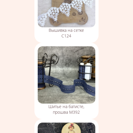
Вышивка на сетке
С124
Шитье на батисте,
прошва М392