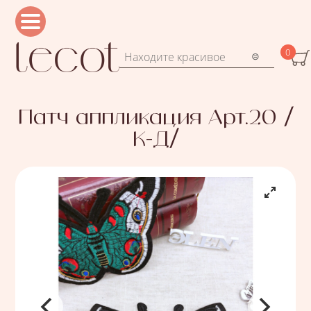
Перейти к основному содержанию
0
Форма поиска
Поиск
Патч аппликация Арт.20 /
К-Д/