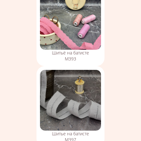
Шитьё на батисте
М393
Шитье на батисте
М397