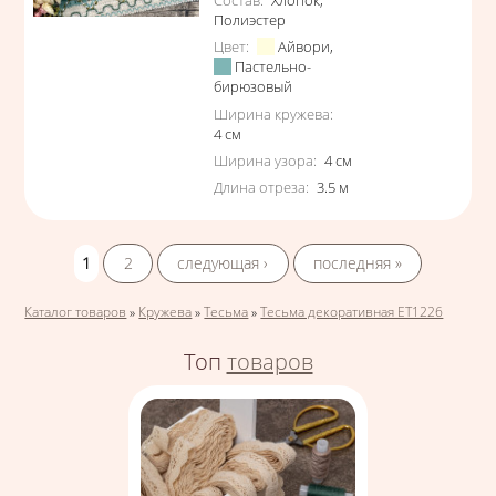
Полиэстер
Цвет
:
Айвори
,
Пастельно-
бирюзовый
Ширина кружева
:
4
см
Ширина узора
:
4
см
Длина отреза
:
3.5
м
Страницы
1
2
следующая ›
последняя »
Вы здесь
Каталог товаров
»
Кружева
»
Тесьма
»
Тесьма декоративная ЕТ1226
Топ
товаров