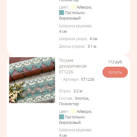
Цвет
:
Айвори
,
Пастельно-
бирюзовый
Ширина кружева
:
4
см
Ширина узора
:
4
см
Длина отреза
:
3.1
м
Тесьма
112
руб.
Цена
декоративная
ЕТ1226
Артикул
:
ЕТ1226
Характеристики
Отрез
:
3.2
м
Состав
:
Хлопок
,
Полиэстер
Цвет
:
Айвори
,
Пастельно-
бирюзовый
Ширина кружева
:
4
см