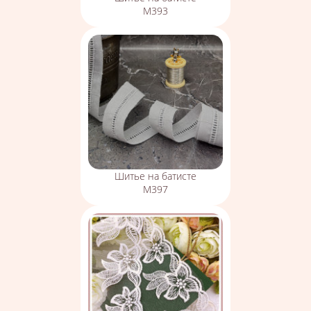
М393
Шитье на батисте
М397