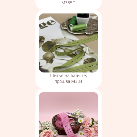
М385С
Шитьё на батисте,
прошва М384