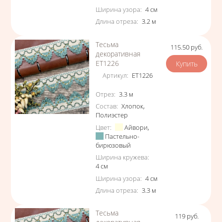
Ширина узора
:
4
см
Длина отреза
:
3.2
м
Тесьма
115.50
руб.
Цена
декоративная
ЕТ1226
Артикул
:
ЕТ1226
Характеристики
Отрез
:
3.3
м
Состав
:
Хлопок
,
Полиэстер
Цвет
:
Айвори
,
Пастельно-
бирюзовый
Ширина кружева
:
4
см
Ширина узора
:
4
см
Длина отреза
:
3.3
м
Тесьма
119
руб.
Цена