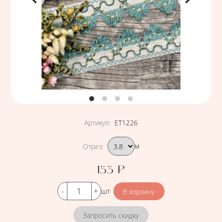
Артикул
:
ЕТ1226
Подобрать вариант
Отрез
:
м
133
₽
Цена
Кол-во
шт
Запросить скидку