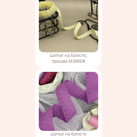
Шитьё на батисте,
прошва М388БЖ
Шитье на батисте