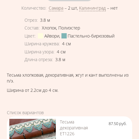
Количество
:
Самара
–
2 шт
,
Калининград
–
нет
Характеристики
Отрез
:
3.8
м
Состав
:
Хлопок
,
Полиэстер
Цвет
:
Айвори
,
Пастельно-бирюзовый
Ширина кружева
:
4
см
Ширина узора
:
4
см
Длина отреза
:
3.8
м
Тесьма хлопковая, декоративная, жгут и кант выполнены из
п/э.
Ширина от 2.2см до 4 см.
Список вариантов
Тесьма
87.50
руб.
Цена
декоративная
ЕТ1226