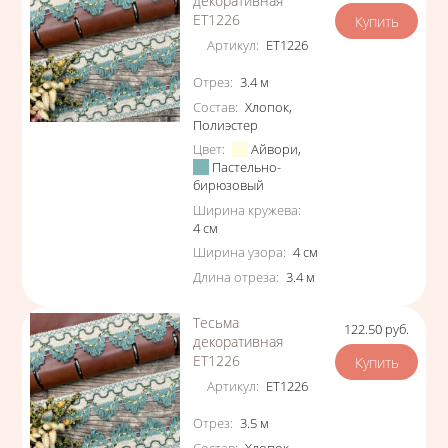
декоративная
ЕТ1226
Артикул
:
ЕТ1226
Характеристики
Отрез
:
3.4
м
Состав
:
Хлопок
,
Полиэстер
Цвет
:
Айвори
,
Пастельно-
бирюзовый
Ширина кружева
:
4
см
Ширина узора
:
4
см
Длина отреза
:
3.4
м
Тесьма
122.50
руб.
Цена
декоративная
ЕТ1226
Артикул
:
ЕТ1226
Характеристики
Отрез
:
3.5
м
Состав
:
Хлопок
,