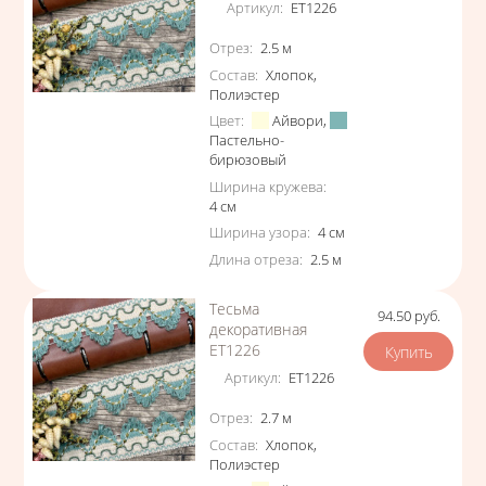
Артикул
:
ЕТ1226
Характеристики
Отрез
:
2.5
м
Состав
:
Хлопок
,
Полиэстер
Цвет
:
Айвори
,
Пастельно-
бирюзовый
Ширина кружева
:
4
см
Ширина узора
:
4
см
Длина отреза
:
2.5
м
Тесьма
94.50
руб.
Цена
декоративная
ЕТ1226
Артикул
:
ЕТ1226
Характеристики
Отрез
:
2.7
м
Состав
:
Хлопок
,
Полиэстер