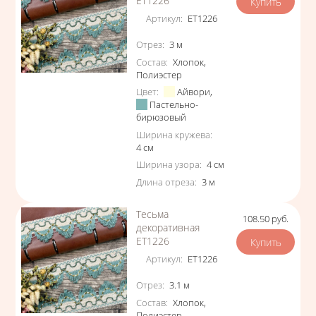
ЕТ1226
Артикул
:
ЕТ1226
Характеристики
Отрез
:
3
м
Состав
:
Хлопок
,
Полиэстер
Цвет
:
Айвори
,
Пастельно-
бирюзовый
Ширина кружева
:
4
см
Ширина узора
:
4
см
Длина отреза
:
3
м
Тесьма
108.50
руб.
Цена
декоративная
ЕТ1226
Артикул
:
ЕТ1226
Характеристики
Отрез
:
3.1
м
Состав
:
Хлопок
,
Полиэстер