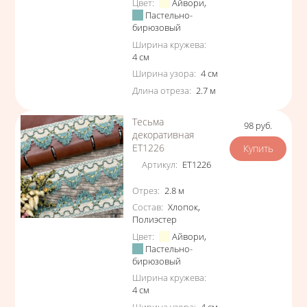
Цвет
:
Айвори
,
Пастельно-
бирюзовый
Ширина кружева
:
4
см
Ширина узора
:
4
см
Длина отреза
:
2.7
м
Тесьма
98
руб.
Цена
декоративная
ЕТ1226
Артикул
:
ЕТ1226
Характеристики
Отрез
:
2.8
м
Состав
:
Хлопок
,
Полиэстер
Цвет
:
Айвори
,
Пастельно-
бирюзовый
Ширина кружева
:
4
см
Ширина узора
:
4
см