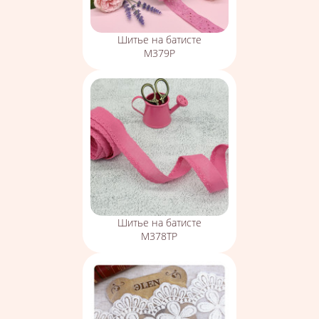
Шитье на батисте
М379Р
Шитье на батисте
М378ТР