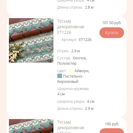
Длина отреза
:
2.8
м
Тесьма
101.50
руб.
Цена
декоративная
ЕТ1226
Артикул
:
ЕТ1226
Характеристики
Отрез
:
2.9
м
Состав
:
Хлопок
,
Полиэстер
Цвет
:
Айвори
,
Пастельно-
бирюзовый
Ширина кружева
:
4
см
Ширина узора
:
4
см
Длина отреза
:
2.9
м
Тесьма
105
руб.
Цена
декоративная