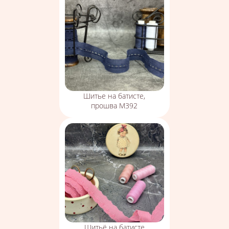
Шитье на батисте,
прошва М392
Шитьё на батисте