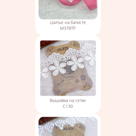
Шитье на батисте
М378ТР
Вышивка на сетке
С130