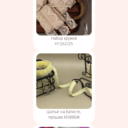
Набор кружев
Н1262/25
Шитьё на батисте,
прошва М388БЖ