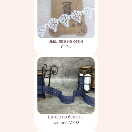
Вышивка на сетке
С124
Шитье на батисте,
прошва М392