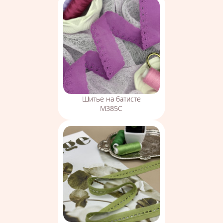
Шитье на батисте
М385С