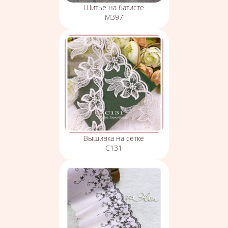
Шитье на батисте
М397
Вышивка на сетке
С131