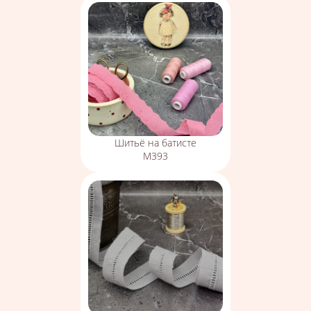
Шитьё на батисте
М393