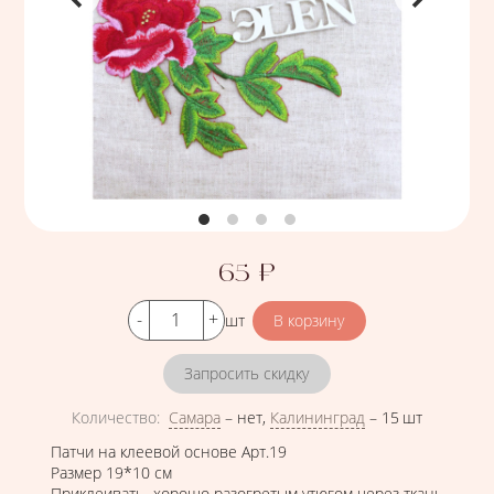
65
₽
Цена
Кол-во
шт
Запросить скидку
Количество
:
Самара
–
нет
,
Калининград
–
15 шт
Патчи на клеевой основе Арт.19
Размер 19*10 см
Приклеивать хорошо разогретым утюгом через ткань