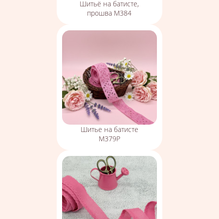
Шитьё на батисте,
прошва М384
Шитье на батисте
М379Р