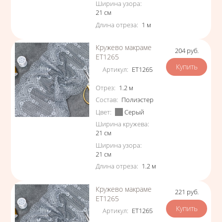
Ширина узора
:
21
см
Длина отреза
:
1
м
Кружево макраме
204
руб.
Цена
ЕТ1265
Артикул
:
ЕТ1265
Характеристики
Отрез
:
1.2
м
Состав
:
Полиэстер
Цвет
:
Серый
Ширина кружева
:
21
см
Ширина узора
:
21
см
Длина отреза
:
1.2
м
Кружево макраме
221
руб.
Цена
ЕТ1265
Артикул
:
ЕТ1265