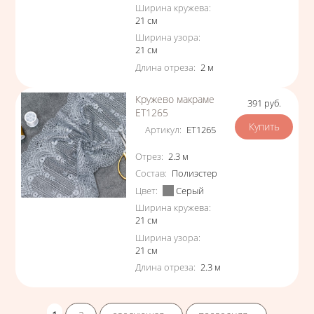
Ширина кружева
:
21
см
Ширина узора
:
21
см
Длина отреза
:
2
м
Кружево макраме
391
руб.
Цена
ЕТ1265
Артикул
:
ЕТ1265
Характеристики
Отрез
:
2.3
м
Состав
:
Полиэстер
Цвет
:
Серый
Ширина кружева
:
21
см
Ширина узора
:
21
см
Длина отреза
:
2.3
м
Страницы