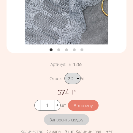
Артикул
:
ЕТ1265
Подобрать вариант
Отрез
:
м
374
₽
Цена
Кол-во
шт
Запросить скидку
Количество
:
Самара
–
3 шт
,
Калининград
–
нет