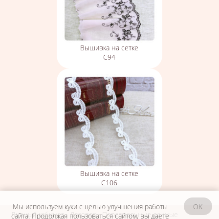
Вышивка на сетке
С94
Вышивка на сетке
С106
Мы используем куки с целью улучшения работы
OK
Личный кабинет
Договор
Персональные данные
сайта. Продолжая пользоваться сайтом, вы даете