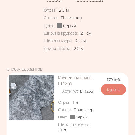
Характеристики
Отрез
:
2.2
м
Состав
:
Полиэстер
Цвет
:
Серый
Ширина кружева
:
21
см
Ширина узора
:
21
см
Длина отреза
:
2.2
м
Список вариантов
Кружево макраме
170
руб.
Цена
ЕТ1265
Артикул
:
ЕТ1265
Характеристики
Отрез
:
1
м
Состав
:
Полиэстер
Цвет
:
Серый
Ширина кружева
:
21
см