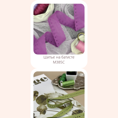
Шитье на батисте
М385С