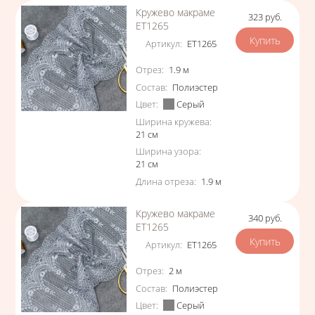
Кружево макраме
323
руб.
Цена
ЕТ1265
Артикул
:
ЕТ1265
Характеристики
Отрез
:
1.9
м
Состав
:
Полиэстер
Цвет
:
Серый
Ширина кружева
:
21
см
Ширина узора
:
21
см
Длина отреза
:
1.9
м
Кружево макраме
340
руб.
Цена
ЕТ1265
Артикул
:
ЕТ1265
Характеристики
Отрез
:
2
м
Состав
:
Полиэстер
Цвет
:
Серый