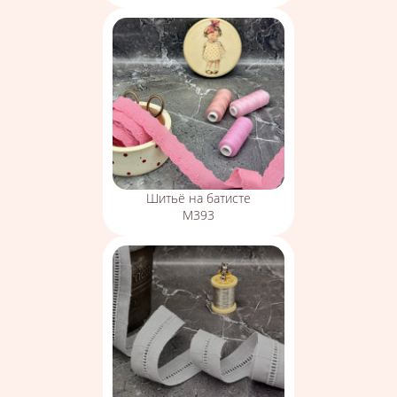
Шитьё на батисте
М393