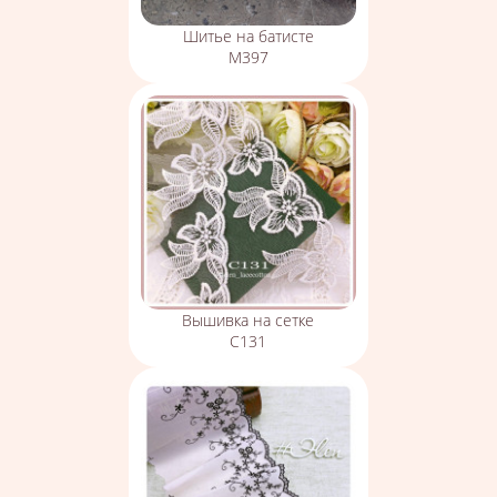
Шитье на батисте
М397
Вышивка на сетке
С131