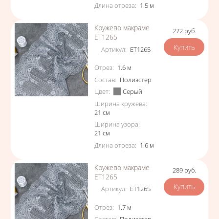
Длина отреза
:
1.5
м
Кружево макраме
272
руб.
Цена
ЕТ1265
Артикул
:
ЕТ1265
Характеристики
Отрез
:
1.6
м
Состав
:
Полиэстер
Цвет
:
Серый
Ширина кружева
:
21
см
Ширина узора
:
21
см
Длина отреза
:
1.6
м
Кружево макраме
289
руб.
Цена
ЕТ1265
Артикул
:
ЕТ1265
Характеристики
Отрез
:
1.7
м