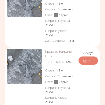
Характеристики
Отрез
:
1.3
м
Состав
:
Полиэстер
Цвет
:
Серый
Ширина кружева
:
21
см
Ширина узора
:
21
см
Длина отреза
:
1.3
м
Кружево макраме
255
руб.
Цена
ЕТ1265
Артикул
:
ЕТ1265
Характеристики
Отрез
:
1.5
м
Состав
:
Полиэстер
Цвет
:
Серый
Ширина кружева
:
21
см
Ширина узора
:
21
см