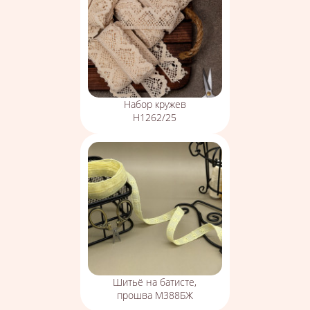
Набор кружев
Н1262/25
Шитьё на батисте,
прошва М388БЖ