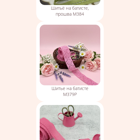
Шитьё на батисте,
прошва М384
Шитье на батисте
М379Р