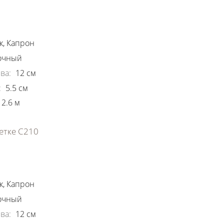
ки
к
,
Капрон
очный
ва
:
12
см
:
5.5
см
2.6
м
етке С210
ки
к
,
Капрон
очный
ва
:
12
см