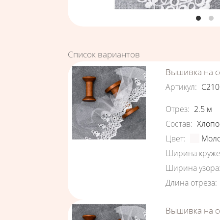
Список вариантов
Вышивка на с
Артикул
:
С210
Характеристи
Отрез
:
2.5
м
Состав
:
Хлопо
Цвет
:
Мол
Ширина круже
Ширина узора
Длина отреза
:
Вышивка на с