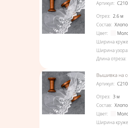
Артикул
:
С210
Характеристи
Отрез
:
2.6
м
Состав
:
Хлопо
Цвет
:
Мол
Ширина круже
Ширина узора
Длина отреза
:
Вышивка на с
Артикул
:
С210
Характеристи
Отрез
:
3
м
Состав
:
Хлопо
Цвет
:
Мол
Ширина круже