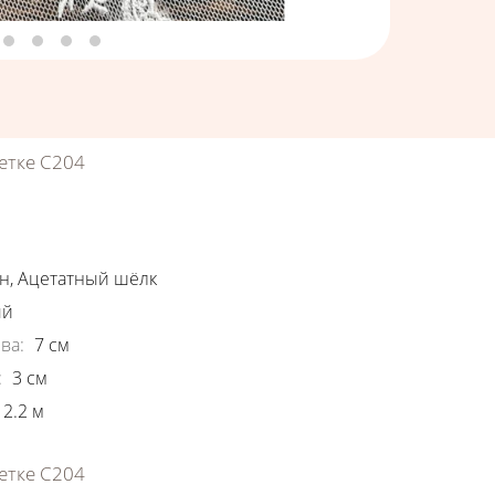
етке С204
ки
н
,
Ацетатный шёлк
ый
ва
:
7
см
:
3
см
2.2
м
етке С204