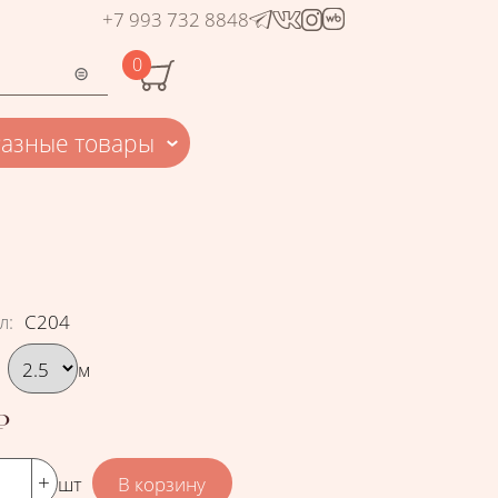
+7 993 732 8848
0
Разные товары
л
:
С204
рать вариант
м
₽
шт