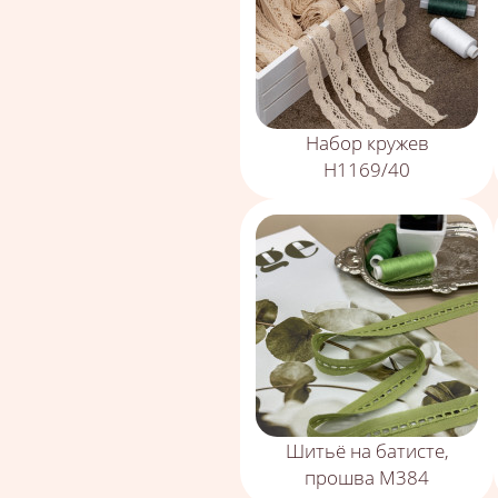
Набор кружев
Н1169/40
Шитьё на батисте,
прошва М384