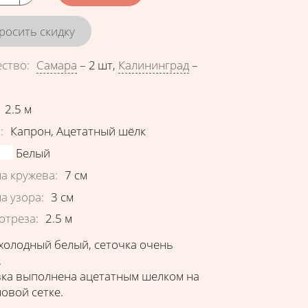
росить скидку
ество
:
Самара
–
2 шт
,
Калининград
–
еристики
2.5
м
в
:
Капрон
,
Ацетатный шёлк
Белый
а кружева
:
7
см
а узора
:
3
см
отреза
:
2.5
м
 холодный белый, сеточка очень
.
ка выполнена ацетатным шелком на
овой сетке.