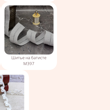
Шитье на батисте
М397