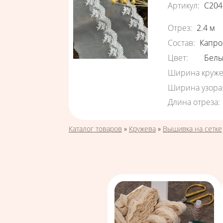
Артикул
:
С204
Характеристи
Отрез
:
2.4
м
Состав
:
Капро
Цвет
:
Бел
Ширина круже
Ширина узора
Длина отреза
:
Вы здесь
Каталог товаров
»
Кружева
»
Вышивка на сетке