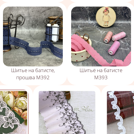
Шитье на батисте,
Шитьё на батисте
прошва М392
М393