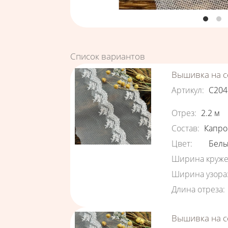
Список вариантов
Вышивка на с
Артикул
:
С204
Характеристи
Отрез
:
2.2
м
Состав
:
Капро
Цвет
:
Бел
Ширина круже
Ширина узора
Длина отреза
:
Вышивка на с