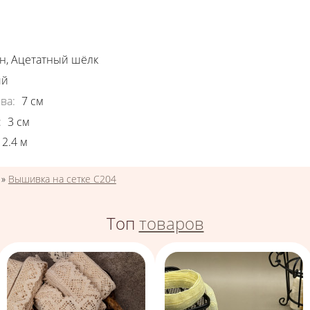
ки
н
,
Ацетатный шёлк
ый
ва
:
7
см
:
3
см
2.4
м
»
Вышивка на сетке С204
Топ
товаров