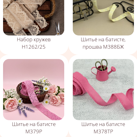
Набор кружев
Шитьё на батисте,
Н1262/25
прошва М388БЖ
Шитье на батисте
Шитье на батисте
М379Р
М378ТР