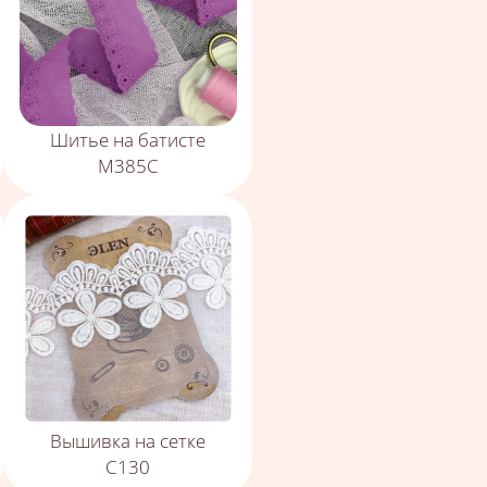
Шитье на батисте
М385С
Вышивка на сетке
С130