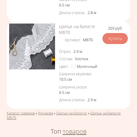
6.5
см
Длина отреза
:
2.8
м
Шитье на батисте
203
руб.
Цена
М870
Артикул
:
М870
Характеристики
Отрез
:
2.9
м
Состав
:
Хлопок
Цвет
:
Молочный
Ширина кружева
:
10.5
см
Ширина узора
:
6.5
см
Длина отреза
:
2.9
м
Вы здесь
Каталог товаров
»
Кружева
»
Шитье на батисте
»
Шитье на батисте
М870
Топ
товаров