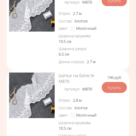
Артикул
:
М870
Характеристики
Отрез
:
2.7
м
Состав
:
Хлопок
Цвет
:
Молочный
Ширина кружева
:
10.5
см
Ширина узора
:
6.5
см
Длина отреза
:
2.7
м
Шитье на батисте
196
руб.
Цена
М870
Артикул
:
М870
Характеристики
Отрез
:
2.8
м
Состав
:
Хлопок
Цвет
:
Молочный
Ширина кружева
:
10.5
см
Ширина узора
: