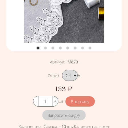
Артикул
:
М870
Подобрать вариант
Отрез
:
м
168
₽
Цена
Кол-во
шт
Запросить скидку
Количество
:
Самара
–
10 шт
,
Калининград
–
нет