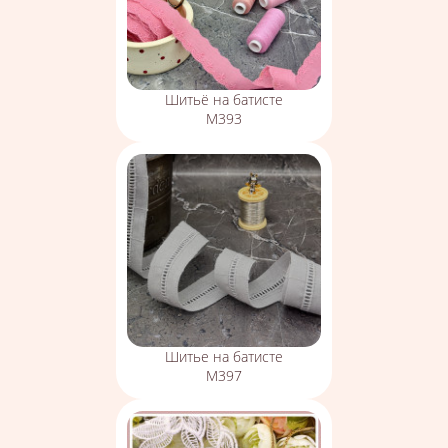
Шитьё на батисте
М393
Шитье на батисте
М397