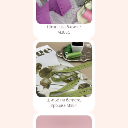
Шитье на батисте
М385С
Шитьё на батисте,
прошва М384