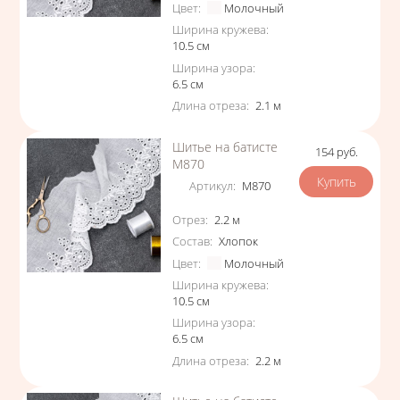
Цвет
:
Молочный
Ширина кружева
:
10.5
см
Ширина узора
:
6.5
см
Длина отреза
:
2.1
м
Шитье на батисте
154
руб.
Цена
М870
Артикул
:
М870
Характеристики
Отрез
:
2.2
м
Состав
:
Хлопок
Цвет
:
Молочный
Ширина кружева
:
10.5
см
Ширина узора
:
6.5
см
Длина отреза
:
2.2
м