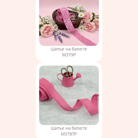
Шитье на батисте
М379Р
Шитье на батисте
М378ТР