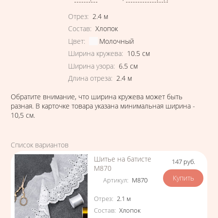
Характеристики
Отрез
:
2.4
м
Состав
:
Хлопок
Цвет
:
Молочный
Ширина кружева
:
10.5
см
Ширина узора
:
6.5
см
Длина отреза
:
2.4
м
Обратите внимание, что ширина кружева может быть
разная. В карточке товара указана минимальная ширина -
10,5 см.
Список вариантов
Шитье на батисте
147
руб.
Цена
М870
Артикул
:
М870
Характеристики
Отрез
:
2.1
м
Состав
:
Хлопок