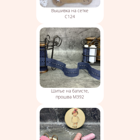
Вышивка на сетке
С124
Шитье на батисте,
прошва М392