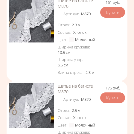
Шитье на батисте
161
руб.
Цена
М870
Артикул
:
М870
Характеристики
Отрез
:
2.3
м
Состав
:
Хлопок
Цвет
:
Молочный
Ширина кружева
:
10.5
см
Ширина узора
:
6.5
см
Длина отреза
:
2.3
м
Шитье на батисте
175
руб.
Цена
М870
Артикул
:
М870
Характеристики
Отрез
:
2.5
м
Состав
:
Хлопок
Цвет
:
Молочный
Ширина кружева
: