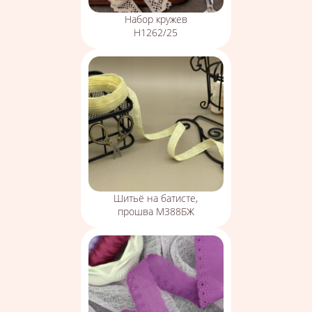
Набор кружев
Н1262/25
Шитьё на батисте,
прошва М388БЖ