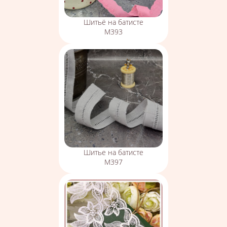
Шитьё на батисте
М393
Шитье на батисте
М397