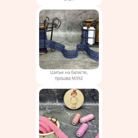
Шитье на батисте,
прошва М392