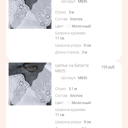
Артикул
:
М835
Характеристики
Отрез
:
3
м
Состав
:
Хлопок
Цвет
:
Молочный
Ширина кружева
:
11
см
Ширина узора
:
9
см
Длина отреза
:
3
м
Шитье на батисте
155
руб.
Цена
М835
Артикул
:
М835
Характеристики
Отрез
:
3.1
м
Состав
:
Хлопок
Цвет
:
Молочный
Ширина кружева
:
11
см
Ширина узора
:
9
см