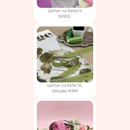
Шитье на батисте
М385С
Шитьё на батисте,
прошва М384