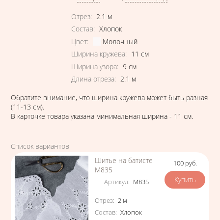
Характеристики
Отрез
:
2.1
м
Состав
:
Хлопок
Цвет
:
Молочный
Ширина кружева
:
11
см
Ширина узора
:
9
см
Длина отреза
:
2.1
м
Обратите внимание, что ширина кружева может быть разная
(11-13 см).
В карточке товара указана минимальная ширина - 11 см.
Список вариантов
Шитье на батисте
100
руб.
Цена
М835
Артикул
:
М835
Характеристики
Отрез
:
2
м
Состав
:
Хлопок