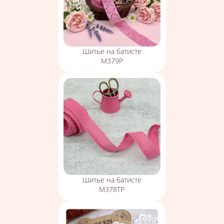
Шитье на батисте
М379Р
Шитье на батисте
М378ТР