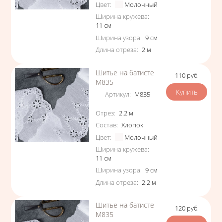
Цвет
:
Молочный
Ширина кружева
:
11
см
Ширина узора
:
9
см
Длина отреза
:
2
м
Шитье на батисте
110
руб.
Цена
М835
Артикул
:
М835
Характеристики
Отрез
:
2.2
м
Состав
:
Хлопок
Цвет
:
Молочный
Ширина кружева
:
11
см
Ширина узора
:
9
см
Длина отреза
:
2.2
м
Шитье на батисте
120
руб.
Цена
М835