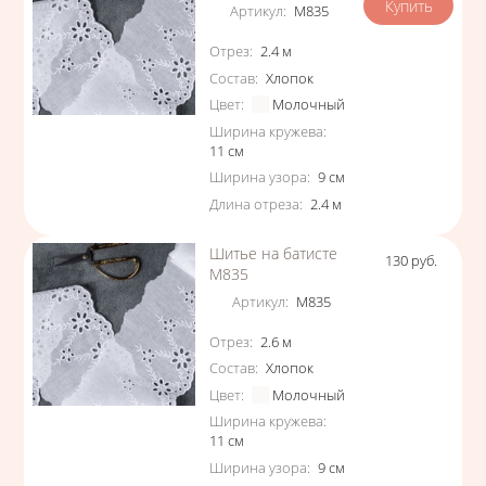
Артикул
:
М835
Характеристики
Отрез
:
2.4
м
Состав
:
Хлопок
Цвет
:
Молочный
Ширина кружева
:
11
см
Ширина узора
:
9
см
Длина отреза
:
2.4
м
Шитье на батисте
130
руб.
Цена
М835
Артикул
:
М835
Характеристики
Отрез
:
2.6
м
Состав
:
Хлопок
Цвет
:
Молочный
Ширина кружева
:
11
см
Ширина узора
:
9
см