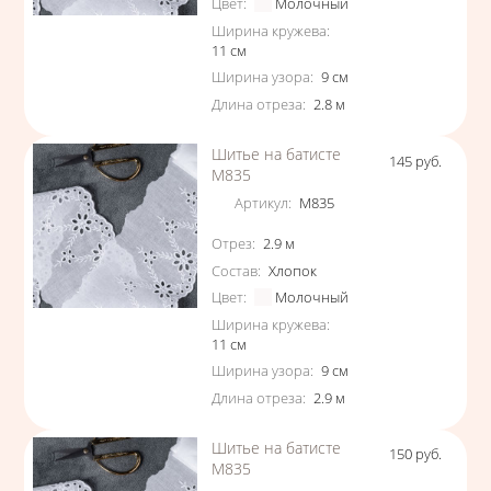
Цвет
:
Молочный
Ширина кружева
:
11
см
Ширина узора
:
9
см
Длина отреза
:
2.8
м
Шитье на батисте
145
руб.
Цена
М835
Артикул
:
М835
Характеристики
Отрез
:
2.9
м
Состав
:
Хлопок
Цвет
:
Молочный
Ширина кружева
:
11
см
Ширина узора
:
9
см
Длина отреза
:
2.9
м
Шитье на батисте
150
руб.
Цена
М835