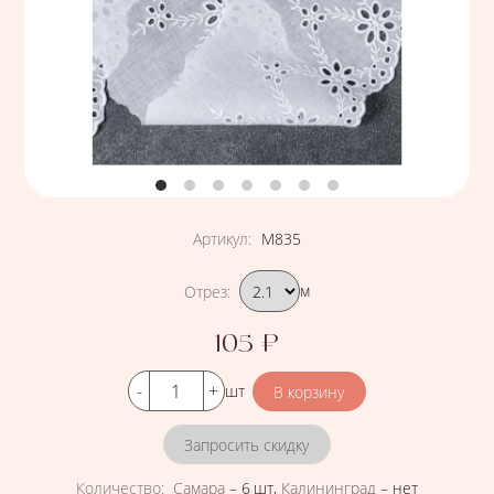
Артикул
:
М835
Подобрать вариант
Отрез
:
м
105
₽
Цена
Кол-во
шт
Запросить скидку
Количество
:
Самара
–
6 шт
,
Калининград
–
нет