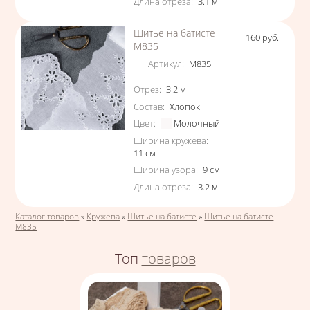
Длина отреза
:
3.1
м
Шитье на батисте
160
руб.
Цена
М835
Артикул
:
М835
Характеристики
Отрез
:
3.2
м
Состав
:
Хлопок
Цвет
:
Молочный
Ширина кружева
:
11
см
Ширина узора
:
9
см
Длина отреза
:
3.2
м
Вы здесь
Каталог товаров
»
Кружева
»
Шитье на батисте
»
Шитье на батисте
М835
Топ
товаров