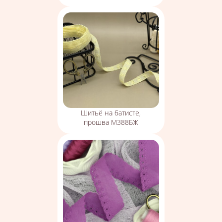
Шитьё на батисте,
прошва М388БЖ