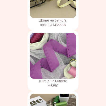
Шитьё на батисте,
прошва М388БЖ
Шитье на батисте
М385С