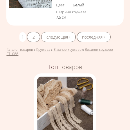
Цвет
:
Белый
Ширина кружева
:
7.5
см
Страницы
1
2
следующая ›
последняя »
Вы здесь
Каталог товаров
»
Кружева
»
Вязаное кружево
»
Вязаное кружево
ЕТ1088
Топ
товаров