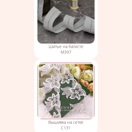
Шитье на батисте
М397
Вышивка на сетке
С131