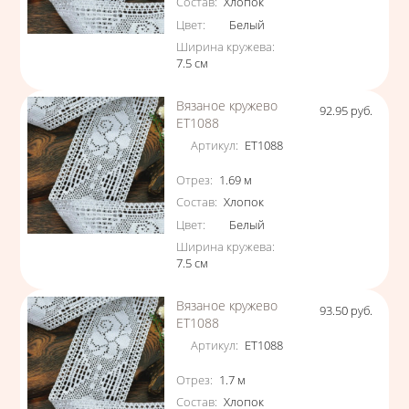
Состав
:
Хлопок
Цвет
:
Белый
Ширина кружева
:
7.5
см
Вязаное кружево
92.95
руб.
Цена
ЕТ1088
Артикул
:
ЕТ1088
Характеристики
Отрез
:
1.69
м
Состав
:
Хлопок
Цвет
:
Белый
Ширина кружева
:
7.5
см
Вязаное кружево
93.50
руб.
Цена
ЕТ1088
Артикул
:
ЕТ1088
Характеристики
Отрез
:
1.7
м
Состав
:
Хлопок