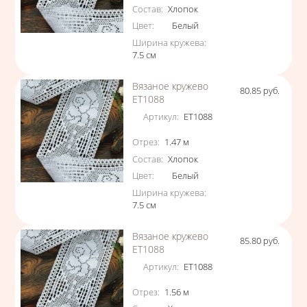
Состав
:
Хлопок
Цвет
:
Белый
Ширина кружева
:
7.5
см
Вязаное кружево
80.85
руб.
Цена
ЕТ1088
Артикул
:
ЕТ1088
Характеристики
Отрез
:
1.47
м
Состав
:
Хлопок
Цвет
:
Белый
Ширина кружева
:
7.5
см
Вязаное кружево
85.80
руб.
Цена
ЕТ1088
Артикул
:
ЕТ1088
Характеристики
Отрез
:
1.56
м