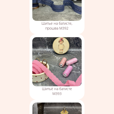
Шитье на батисте,
прошва М392
Шитьё на батисте
М393