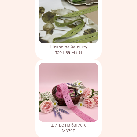
Шитьё на батисте,
прошва М384
Шитье на батисте
М379Р