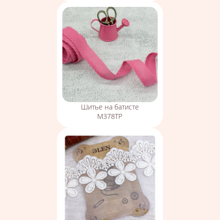
Шитье на батисте
М378ТР