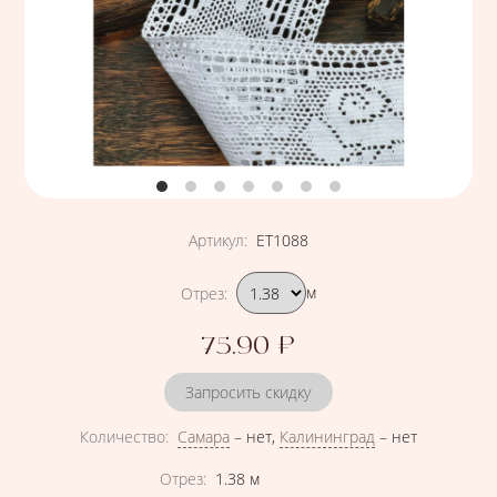
Артикул
:
ЕТ1088
Подобрать вариант
Отрез
:
м
75.90
₽
Цена
Запросить скидку
Количество
:
Самара
–
нет
,
Калининград
–
нет
Характеристики
Отрез
:
1.38
м