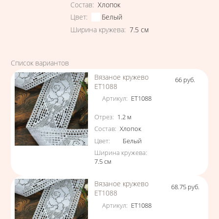
Состав
:
Хлопок
Цвет
:
Белый
Ширина кружева
:
7.5
см
Список вариантов
Вязаное кружево
66
руб.
Цена
ЕТ1088
Артикул
:
ЕТ1088
Характеристики
Отрез
:
1.2
м
Состав
:
Хлопок
Цвет
:
Белый
Ширина кружева
:
7.5
см
Вязаное кружево
68.75
руб.
Цена
ЕТ1088
Артикул
:
ЕТ1088