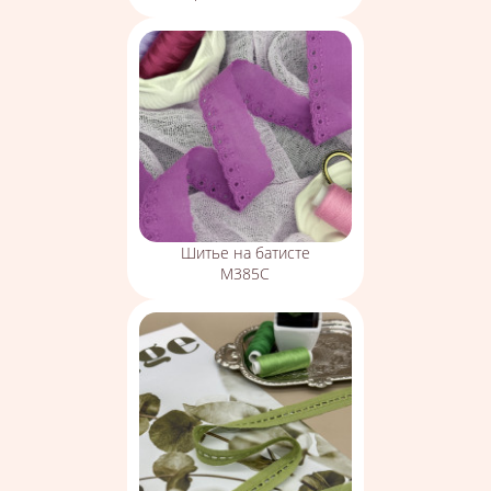
Шитье на батисте
М385С