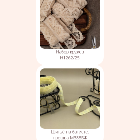
Набор кружев
Н1262/25
Шитьё на батисте,
прошва М388БЖ