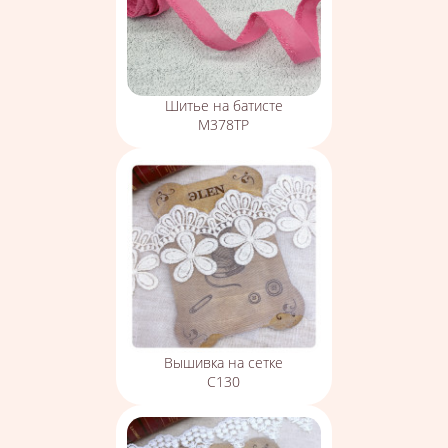
Шитье на батисте
М378ТР
Вышивка на сетке
С130