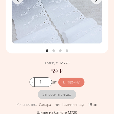
Артикул
:
М720
59
₽
Цена
Кол-во
шт
Запросить скидку
Количество
:
Самара
–
нет
,
Калининград
–
15 шт
Шитье на батисте М720