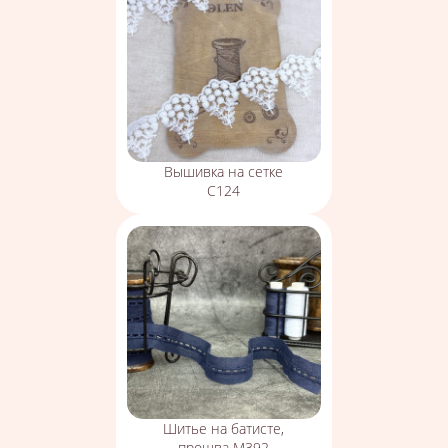
Вышивка на сетке
С124
Шитье на батисте,
прошва М392