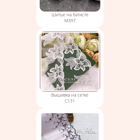
Шитье на батисте
М397
Вышивка на сетке
С131