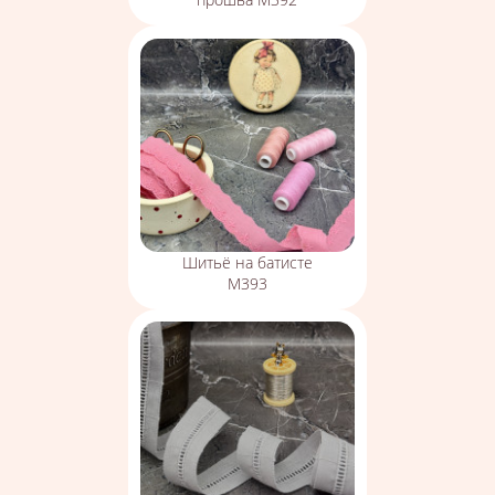
Шитьё на батисте
М393