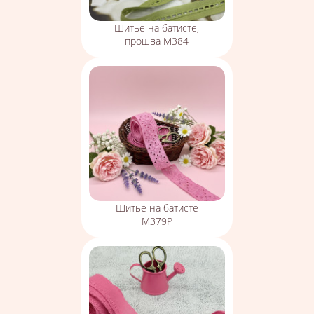
Шитьё на батисте,
прошва М384
Шитье на батисте
М379Р