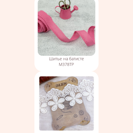
Шитье на батисте
М378ТР