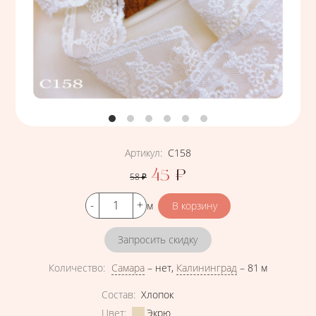
Артикул
:
С158
45
₽
58
₽
Цена
Кол-во
м
Запросить скидку
Количество
:
Самара
–
нет
,
Калининград
–
81 м
Характеристики
Состав
:
Хлопок
Цвет
:
Экрю