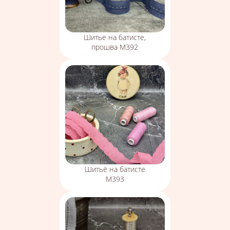
Шитье на батисте,
прошва М392
Шитьё на батисте
М393