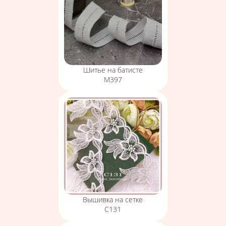
Шитье на батисте
М397
Вышивка на сетке
С131