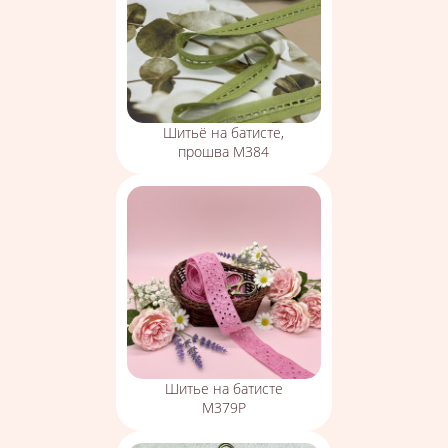
Шитьё на батисте,
прошва М384
Шитье на батисте
М379Р