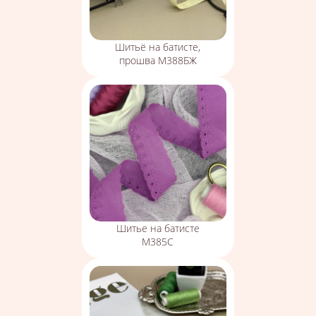
Шитьё на батисте,
прошва М388БЖ
Шитье на батисте
М385С