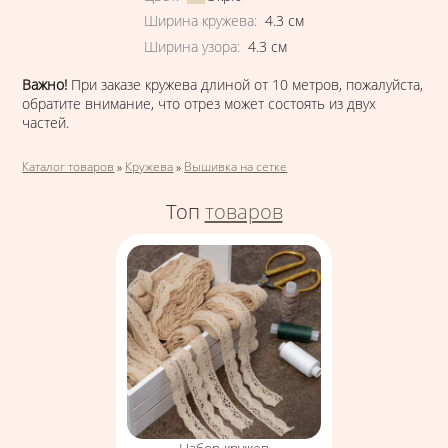
Ширина кружева
:
4.3
см
Ширина узора
:
4.3
см
В
ажно!
При заказе кружева длиной от 10 метров, пожалуйста,
обратите внимание, что отрез может состоять из двух
частей.
Вы здесь
Каталог товаров
»
Кружева
»
Вышивка на сетке
Топ
товаров