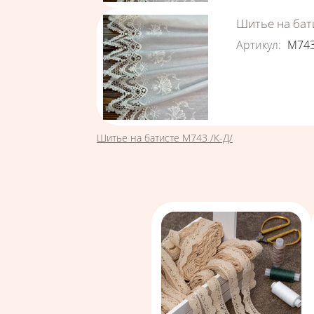
Шитье на бати
Артикул
:
М74
Вы здесь
Шитье на батисте М743 /К-Д/