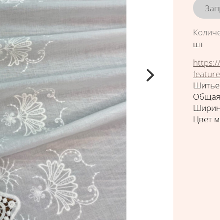
Зап
Колич
шт
https:
featur
Шитье
Общая
Ширин
Цвет 