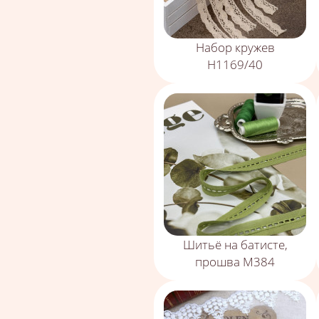
Набор кружев
Н1169/40
Шитьё на батисте,
прошва М384