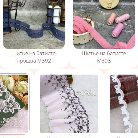
Шитье на батисте,
Шитьё на батисте
прошва М392
М393