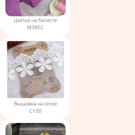
Шитье на батисте
М385С
Вышивка на сетке
С130