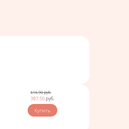
Цена
616.90
руб.
387.50
руб.