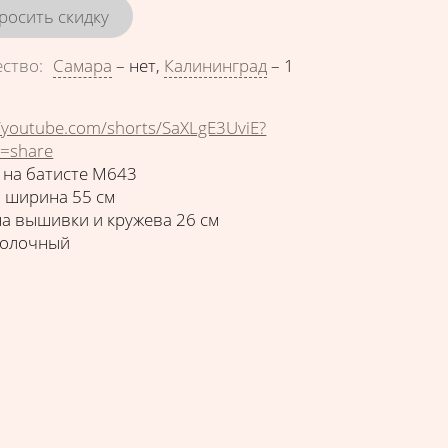
росить скидку
ество
:
Самара
–
нет
,
Калининград
–
1
//youtube.com/shorts/SaXLgE3UviE?
e=share
 на батисте М643
 ширина 55 см
а вышивки и кружева 26 см
молочный