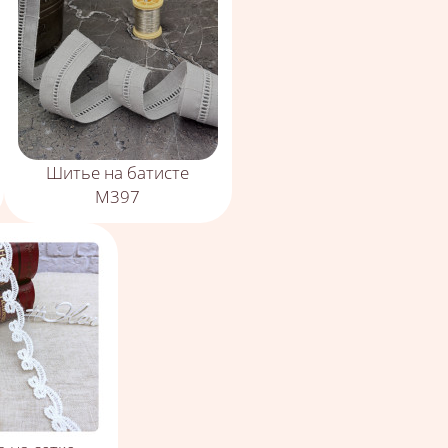
Шитье на батисте
М397