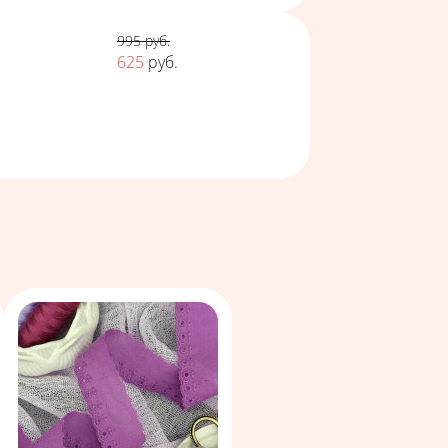
Цена
995
руб.
625
руб.