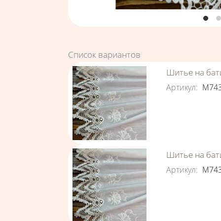
Список вариантов
Шитье на бат
Артикул
:
М74
Шитье на бати
Артикул
:
М74