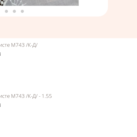
исте М743 /К-Д/
3
сте М743 /К-Д/ - 1.55
3