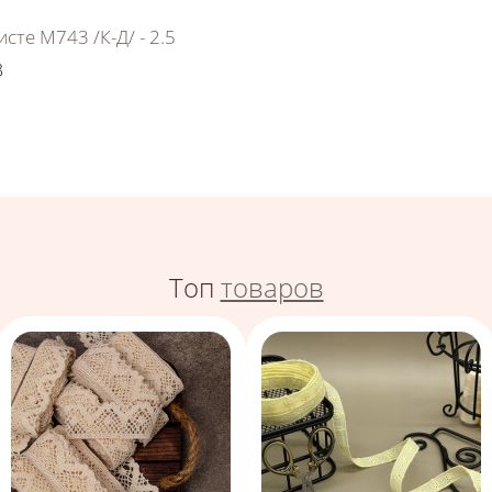
сте М743 /К-Д/ - 2.5
3
Топ
товаров