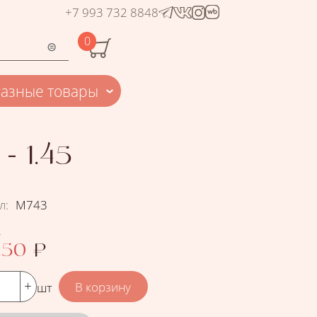
+7 993 732 8848
0
Разные товары
- 1.45
л
:
М743
₽
.50
₽
шт