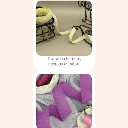
Шитьё на батисте,
прошва М388БЖ