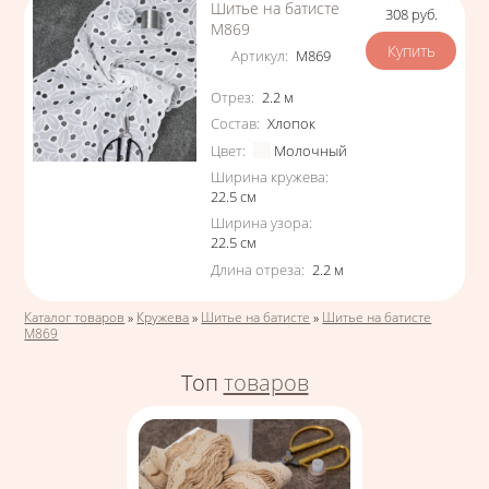
Шитье на батисте
308
руб.
Цена
М869
Артикул
:
М869
Характеристики
Отрез
:
2.2
м
Состав
:
Хлопок
Цвет
:
Молочный
Ширина кружева
:
22.5
см
Ширина узора
:
22.5
см
Длина отреза
:
2.2
м
Вы здесь
Каталог товаров
»
Кружева
»
Шитье на батисте
»
Шитье на батисте
М869
Топ
товаров