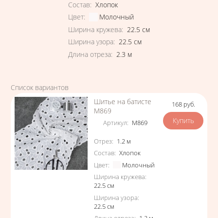
Состав
:
Хлопок
Цвет
:
Молочный
Ширина кружева
:
22.5
см
Ширина узора
:
22.5
см
Длина отреза
:
2.3
м
Список вариантов
Шитье на батисте
168
руб.
Цена
М869
Артикул
:
М869
Характеристики
Отрез
:
1.2
м
Состав
:
Хлопок
Цвет
:
Молочный
Ширина кружева
:
22.5
см
Ширина узора
:
22.5
см