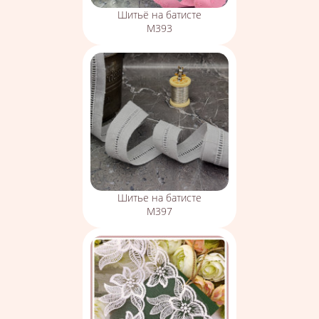
Шитьё на батисте
М393
Шитье на батисте
М397