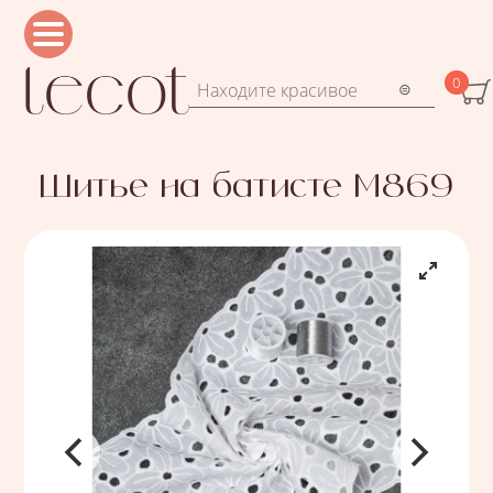
Перейти к основному содержанию
0
Форма поиска
Поиск
Шитье на батисте М869