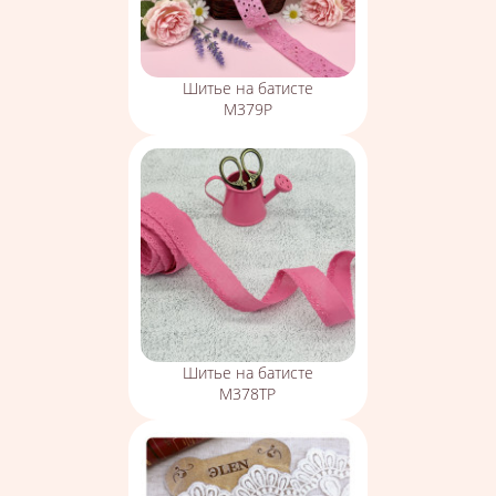
Шитье на батисте
М379Р
Шитье на батисте
М378ТР