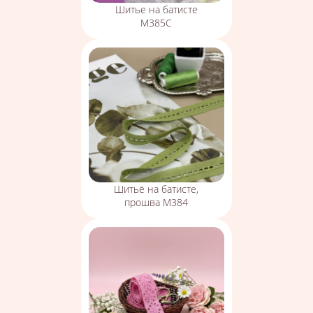
Шитье на батисте
М385С
Шитьё на батисте,
прошва М384