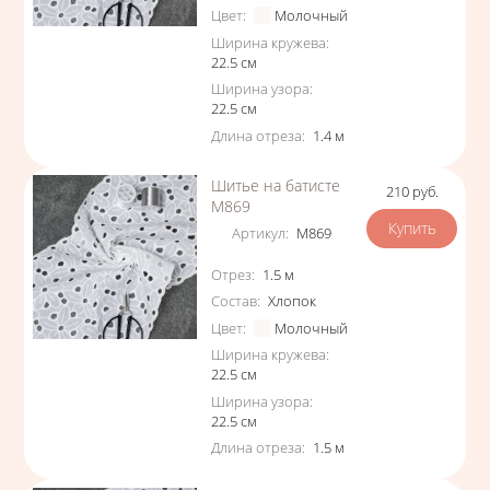
Цвет
:
Молочный
Ширина кружева
:
22.5
см
Ширина узора
:
22.5
см
Длина отреза
:
1.4
м
Шитье на батисте
210
руб.
Цена
М869
Артикул
:
М869
Характеристики
Отрез
:
1.5
м
Состав
:
Хлопок
Цвет
:
Молочный
Ширина кружева
:
22.5
см
Ширина узора
:
22.5
см
Длина отреза
:
1.5
м